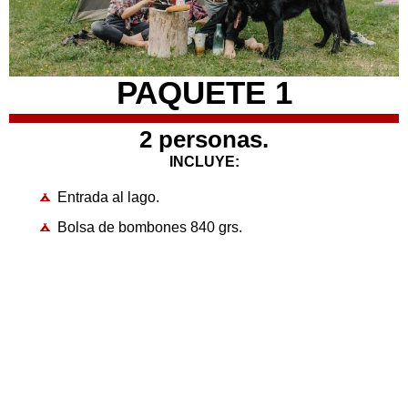
PAQUETE 1
2 personas.
INCLUYE:
Entrada al lago.
Bolsa de bombones 840 grs.
Una carga de leña.
2 chocolates.
1 sidra de 800 ml.
Préstamo de una caña para pescar con carnada
casera.
Nota: No incluye trucha; lo que se pesque se paga por