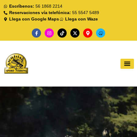
Escríbenos:
56 1868 2214
Reservaciones vía telefónica:
55 5547 5489
Llega con Google Maps
Llega con Waze